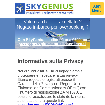
Apri
Menu
Volo ritardato o cancellato ?
Negato imbarco per overbooking ?
Con SkyGenius.it ottieni fino a
€600 per
passeggero più eventuali danni morali
Informativa sulla Privacy
Noi di
SkyGenius Ltd
ci impegniamo a
proteggere e rispettare la tua privacy.
Siamo regolati e registrati presso il
Garante della Privacy del Regno Unito
("Information Commissioner's Office") con
il numero di registrazione ZA741570. E'
possbile visualizzare lo stato della nostra
autorizzazione a questo link:
https://ico.org.uk/ESDWebPages/